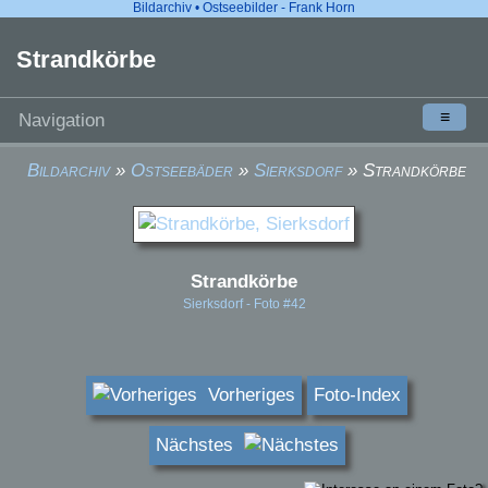
Bildarchiv • Ostseebilder - Frank Horn
Strandkörbe
≡
Navigation
Bildarchiv
»
Ostseebäder
»
Sierksdorf
» Strandkörbe
Strandkörbe
Sierksdorf - Foto #42
Vorheriges
Foto-Index
Nächstes