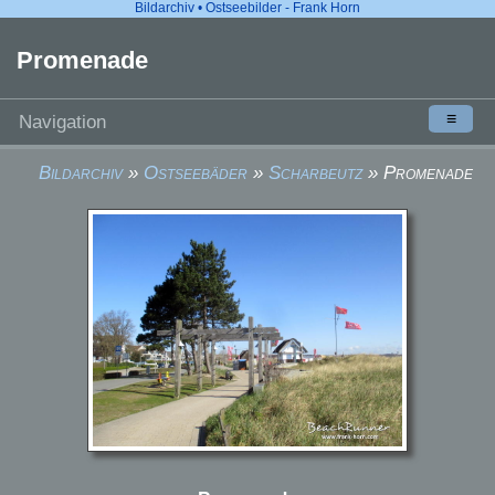
Bildarchiv • Ostseebilder - Frank Horn
Promenade
≡
Navigation
Bildarchiv
»
Ostseebäder
»
Scharbeutz
» Promenade