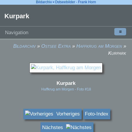
Bildarchiv • Ostseebilder - Frank Horn
Kurpark
≡
Navigation
Bildarchiv
»
Ostsee Extra
»
Haffkrug am Morgen
»
Kurpark
Kurpark
Haffkrug am Morgen - Foto #18
Vorheriges
Foto-Index
Nächstes